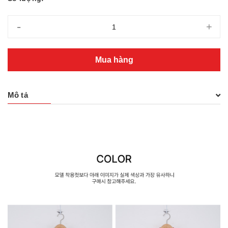
-
+
Mua hàng
Mô tả