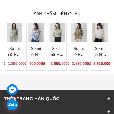
SẢN PHẨM LIÊN QUAN
Sơ mi
Sơ mi
Sơ mi
Sơ mi
Sơ mi
nữ Hàn
nữ Hàn
nữ Hàn
nữ Hàn
nữ Hàn
Quốc
Quốc
Quốc
Quốc
Quốc
00₫
1.190.000₫
900.000₫
1.090.000₫
1.590.000₫
2.610.000₫
062115
062114
062113
062112
062111
THỜI TRANG HÀN QUỐC