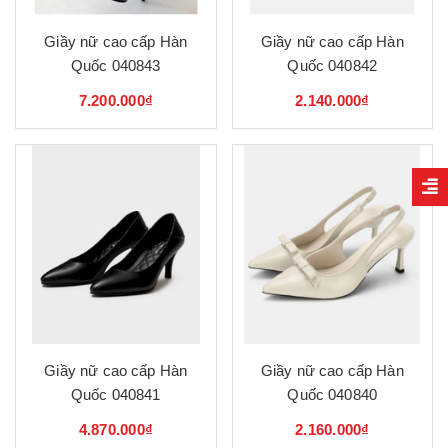
Giầy nữ cao cấp Hàn
Giầy nữ cao cấp Hàn
Quốc 040843
Quốc 040842
7.200.000₫
2.140.000₫
Giầy nữ cao cấp Hàn
Giầy nữ cao cấp Hàn
Quốc 040841
Quốc 040840
4.870.000₫
2.160.000₫