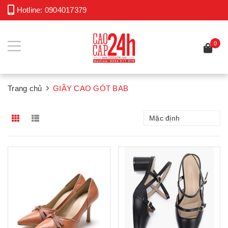
Hotline:
0904017379
0
Trang chủ
GIẦY CAO GÓT BAB
Mặc định