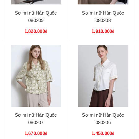
Sơ mi nữ Hàn Quốc
Sơ mi nữ Hàn Quốc
080209
080208
1.820.000₫
1.910.000₫
Sơ mi nữ Hàn Quốc
Sơ mi nữ Hàn Quốc
080207
080206
1.670.000₫
1.450.000₫