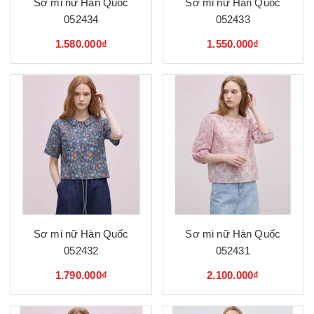
Sơ mi nữ Hàn Quốc
Sơ mi nữ Hàn Quốc
052434
052433
1.580.000₫
1.550.000₫
Sơ mi nữ Hàn Quốc
Sơ mi nữ Hàn Quốc
052432
052431
1.790.000₫
2.100.000₫