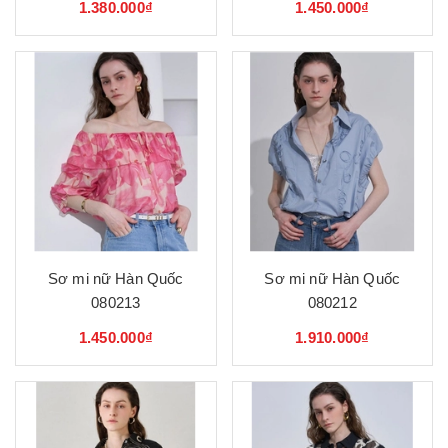
1.380.000₫
1.450.000₫
Sơ mi nữ Hàn Quốc
Sơ mi nữ Hàn Quốc
080213
080212
1.450.000₫
1.910.000₫