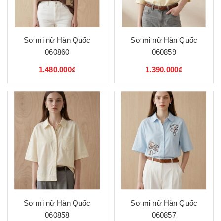
Sơ mi nữ Hàn Quốc
Sơ mi nữ Hàn Quốc
060860
060859
1.480.000₫
1.390.000₫
Sơ mi nữ Hàn Quốc
Sơ mi nữ Hàn Quốc
060858
060857