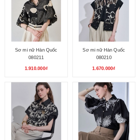
Sơ mi nữ Hàn Quốc
Sơ mi nữ Hàn Quốc
080211
080210
1.910.000₫
1.670.000₫