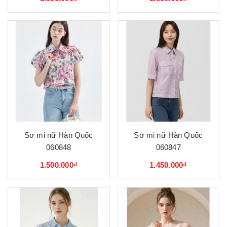
Sơ mi nữ Hàn Quốc
Sơ mi nữ Hàn Quốc
060848
060847
1.500.000₫
1.450.000₫