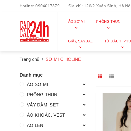
Hotline:
0904017379
Địa chỉ:
126/2 Xuân Đỉnh, Hà Nội
ÁO SƠ MI
PHÔNG THUN
GIẦY, SANDAL
TÚI XÁCH, PHỤ
Trang chủ
SƠ MI CHICLINE
Danh mục
ÁO SƠ MI
PHÔNG THUN
VÁY ĐẦM, SET
ÁO KHOÁC, VEST
ÁO LEN