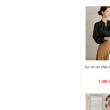
Sơ mi nữ Hàn 
1.380.