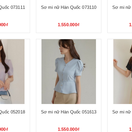
Quốc 073111
Sơ mi nữ Hàn Quốc 073110
Sơ mi nữ
000₫
1.550.000₫
1
Quốc 052018
Sơ mi nữ Hàn Quốc 051613
Sơ mi nữ
000₫
1.550.000₫
1