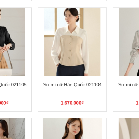
Quốc 021105
Sơ mi nữ Hàn Quốc 021104
Sơ mi nữ
000₫
1.670.000₫
1