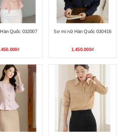
 Hàn Quốc 032007
Sơ mi nữ Hàn Quốc 030416
.450.000₫
1.450.000₫