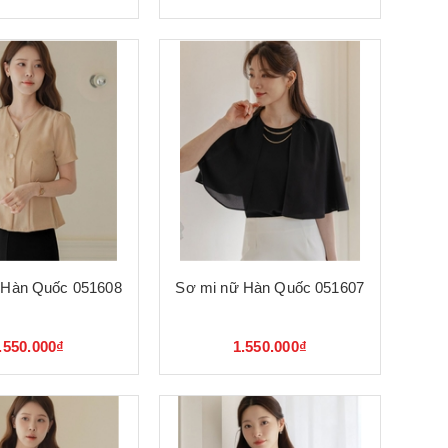
 Hàn Quốc 051608
Sơ mi nữ Hàn Quốc 051607
.550.000₫
1.550.000₫