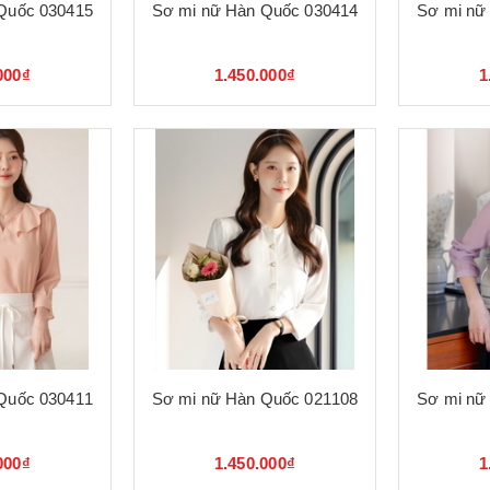
Quốc 030415
Sơ mi nữ Hàn Quốc 030414
Sơ mi nữ
000₫
1.450.000₫
1
Quốc 030411
Sơ mi nữ Hàn Quốc 021108
Sơ mi nữ
000₫
1.450.000₫
1