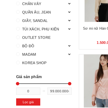
CHÂN VÁY
QUẦN ÂU, JEAN
GIẦY, SANDAL
Sơ mi nữ Hàn 
TÚI XÁCH, PHỤ KIỆN
OUTLET STORE
1.500.
BỘ ĐỒ
MADAM
KOREA SHOP
Giá sản phẩm
Lọc giá