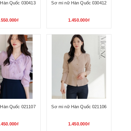
 Hàn Quốc 030413
Sơ mi nữ Hàn Quốc 030412
.550.000₫
1.450.000₫
 Hàn Quốc 021107
Sơ mi nữ Hàn Quốc 021106
.450.000₫
1.450.000₫