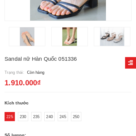
Sandal nữ Hàn Quốc 051336
Trạng thái:
Còn hàng
1.910.000₫
Kích thước
225
230
235
240
245
250
Số lượng: