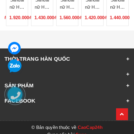
nữ Hàn
nữ Hàn
nữ Hàn
nữ Hàn
nữ Hàn
Quốc
Quốc
Quốc
Quốc
Quốc
00₫
1.920.000₫
1.430.000₫
1.560.000₫
1.420.000₫
1.440.000₫
073142
073141
073140
073139
073138
THỜI TRANG HÀN QUỐC
SẢN PHẨM
FACEBOOK
© Bản quyền thuộc về
CaoCap24h