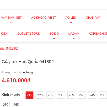
,
VÁY ĐẦM, SET
ÁO KHOÁC, VEST
ÁO LEN
CHÂN VÁY
 KIỆN
OUTLET STORE
BỘ ĐỒ
MADAM
KOREA SHO
uốc 041892
Giầy nữ Hàn Quốc 041892
Trạng thái:
Còn hàng
4.610.000₫
Kích thước
215
220
225
230
235
240
245
250
260
265