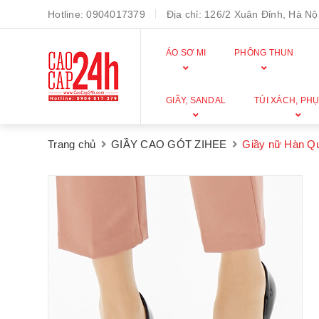
Hotline:
0904017379
Địa chỉ:
126/2 Xuân Đỉnh, Hà Nội
ÁO SƠ MI
PHÔNG THUN
GIẦY, SANDAL
TÚI XÁCH, PHỤ
Trang chủ
GIẦY CAO GÓT ZIHEE
Giầy nữ Hàn Q