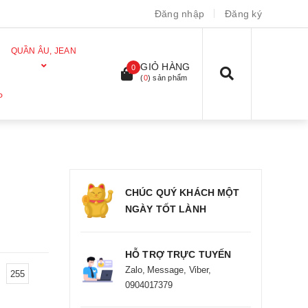
Đăng nhập
Đăng ký
QUẦN ÂU, JEAN
GIỎ HÀNG
0
(
0
) sản phẩm
P
CHÚC QUÝ KHÁCH MỘT
NGÀY TỐT LÀNH
HỖ TRỢ TRỰC TUYẾN
Zalo, Message, Viber,
255
0904017379